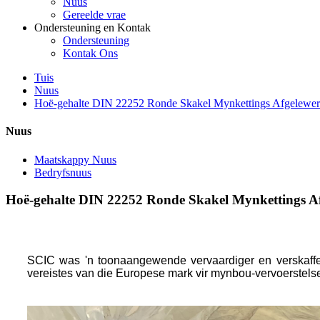
Nuus
Gereelde vrae
Ondersteuning en Kontak
Ondersteuning
Kontak Ons
Tuis
Nuus
Hoë-gehalte DIN 22252 Ronde Skakel Mynkettings Afgelewer
Nuus
Maatskappy Nuus
Bedryfsnuus
Hoë-gehalte DIN 22252 Ronde Skakel Mynkettings A
SCIC was 'n toonaangewende vervaardiger en verskaff
vereistes van die Europese mark vir mynbou-vervoerstelse