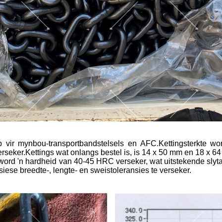
rp vir mynbou-transportbandstelsels en AFC.
Kettingsterkte w
rseker.
Kettings wat onlangs bestel is, is 14 x 50 mm en 18 x 
word 'n hardheid van 40-45 HRC verseker, wat uitstekende slyt
ese breedte-, lengte- en sweistoleransies te verseker.