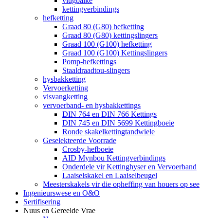
vlugbalke
kettingverbindings
hefketting
Graad 80 (G80) hefketting
Graad 80 (G80) kettingslingers
Graad 100 (G100) hefketting
Graad 100 (G100) Kettingslingers
Pomp-hefkettings
Staaldraadtou-slingers
hysbakketting
Vervoerketting
visvangketting
vervoerband- en hysbakkettings
DIN 764 en DIN 766 Kettings
DIN 745 en DIN 5699 Kettingboeie
Ronde skakelkettingtandwiele
Geselekteerde Voorrade
Crosby-hefboeie
AID Mynbou Kettingverbindings
Onderdele vir Kettinghyser en Vervoerband
Laaiselskakel en Laaiselbeugel
Meesterskakels vir die opheffing van houers op see
Ingenieurswese en O&O
Sertifisering
Nuus en Gereelde Vrae