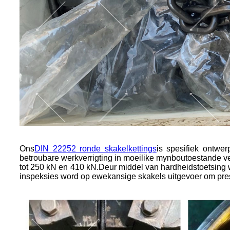
Ons
DIN 22252 ronde skakelkettings
is spesifiek ontwe
betroubare werkverrigting in moeilike mynboutoestande ve
tot 250 kN en 410 kN.
Deur middel van hardheidstoetsing 
inspeksies word op ewekansige skakels uitgevoer om presi