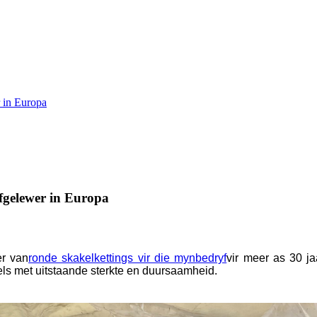
 in Europa
fgelewer in Europa
er van
ronde skakelkettings vir die mynbedryf
vir meer as 30 ja
ls met uitstaande sterkte en duursaamheid.