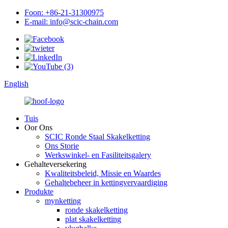
Foon: +86-21-31300975
E-mail: info@scic-chain.com
English
Tuis
Oor Ons
SCIC Ronde Staal Skakelketting
Ons Storie
Werkswinkel- en Fasiliteitsgalery
Gehalteversekering
Kwaliteitsbeleid, Missie en Waardes
Gehaltebeheer in kettingvervaardiging
Produkte
mynketting
ronde skakelketting
plat skakelketting