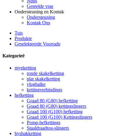
Nuus
Gereelde vrae
Ondersteuning en Kontak
Ondersteuning
Kontak Ons
Tuis
Produkte
Geselekteerde Voorrade
Kategorieë
mynketting
ronde skakelketting
plat skakelketting
vlugbalke
kettingverbindings
hefketting
Graad 80 (G80) hefketting
Graad 80 (G80) kettingslingers
Graad 100 (G100) hefketting
Graad 100 (G100) Kettingslingers
Pomp-hefkettings
Staaldraadtou-slingers
hysbakketting