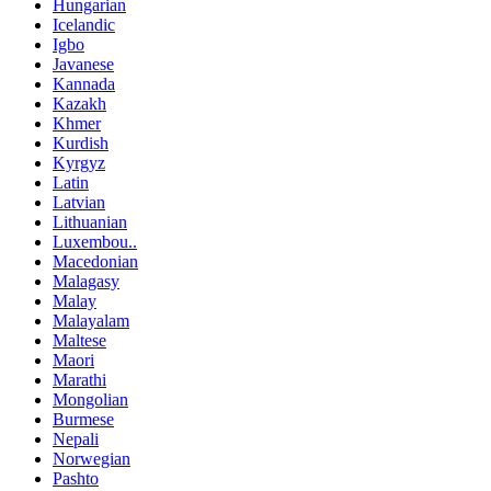
Hungarian
Icelandic
Igbo
Javanese
Kannada
Kazakh
Khmer
Kurdish
Kyrgyz
Latin
Latvian
Lithuanian
Luxembou..
Macedonian
Malagasy
Malay
Malayalam
Maltese
Maori
Marathi
Mongolian
Burmese
Nepali
Norwegian
Pashto