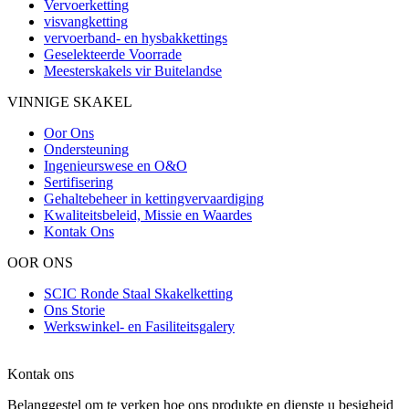
Vervoerketting
visvangketting
vervoerband- en hysbakkettings
Geselekteerde Voorrade
Meesterskakels vir Buitelandse
VINNIGE SKAKEL
Oor Ons
Ondersteuning
Ingenieurswese en O&O
Sertifisering
Gehaltebeheer in kettingvervaardiging
Kwaliteitsbeleid, Missie en Waardes
Kontak Ons
OOR ONS
SCIC Ronde Staal Skakelketting
Ons Storie
Werkswinkel- en Fasiliteitsgalery
Kontak ons
Belanggestel om te verken hoe ons produkte en dienste u besigheid