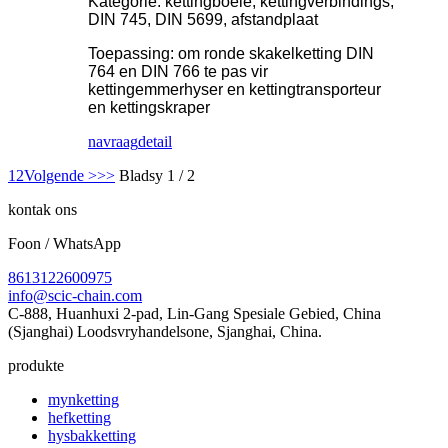
Kategorie: kettingboeie, kettingverbindings,
DIN 745, DIN 5699, afstandplaat
Toepassing: om ronde skakelketting DIN
764 en DIN 766 te pas vir
kettingemmerhyser en kettingtransporteur
en kettingskraper
navraag
detail
1
2
Volgende >
>>
Bladsy 1 / 2
kontak ons
Foon / WhatsApp
8613122600975
info@scic-chain.com
C-888, Huanhuxi 2-pad, Lin-Gang Spesiale Gebied, China
(Sjanghai) Loodsvryhandelsone, Sjanghai, China.
produkte
mynketting
hefketting
hysbakketting