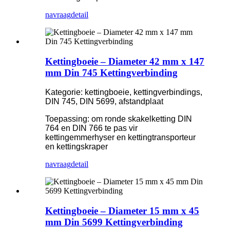
navraag
detail
Kettingboeie – Diameter 42 mm x 147
mm Din 745 Kettingverbinding
Kategorie: kettingboeie, kettingverbindings,
DIN 745, DIN 5699, afstandplaat
Toepassing: om ronde skakelketting DIN
764 en DIN 766 te pas vir
kettingemmerhyser en kettingtransporteur
en kettingskraper
navraag
detail
Kettingboeie – Diameter 15 mm x 45
mm Din 5699 Kettingverbinding