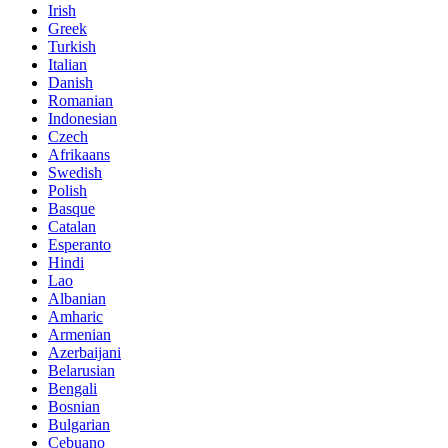
Irish
Greek
Turkish
Italian
Danish
Romanian
Indonesian
Czech
Afrikaans
Swedish
Polish
Basque
Catalan
Esperanto
Hindi
Lao
Albanian
Amharic
Armenian
Azerbaijani
Belarusian
Bengali
Bosnian
Bulgarian
Cebuano