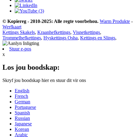
© Kopiereg - 2010-2025: Alle regte voorbehou.
Warm Produkte
-
Werfkaart
Kettings Skakels
,
Kraanhefkettings
,
Visnetkettings
,
Trommelhefkettings
,
Hyskettings Osha
,
Kettings en Slings
,
Stuur e-pos
x
Los jou boodskap:
Skryf jou boodskap hier en stuur dit vir ons
English
French
German
Portuguese
Spanish
Russian
Japanese
Korean
Arabic