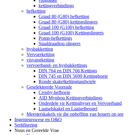
vlugbalke
kettingverbindings
hefketting
Graad 80 (G80) hefketting
Graad 80 (G80) kettingslingers
Graad 100 (G100) hefketting
Graad 100 (G100) Kettingslingers
Pomp-hefkettings
Staaldraadtou-slingers
hysbakketting
Vervoerketting
visvangketting
vervoerband- en hysbakkettings
DIN 764 en DIN 766 Kettings
DIN 745 en DIN 5699 Kettingboeie
Ronde skakelkettingtandwiele
Geselekteerde Voorrade
Crosby-hefboeie
AID Mynbou Kettingverbindings
Onderdele vir Kettinghyser en Vervoerband
Laaiselskakel en Laaiselbeugel
Meesterskakels vir die opheffing van houers op see
Ingenieurswese en O&O
Sertifisering
Nuus en Gereelde Vrae