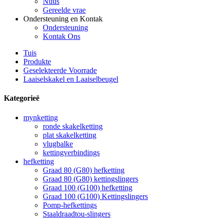
Nuus
Gereelde vrae
Ondersteuning en Kontak
Ondersteuning
Kontak Ons
Tuis
Produkte
Geselekteerde Voorrade
Laaiselskakel en Laaiselbeugel
Kategorieë
mynketting
ronde skakelketting
plat skakelketting
vlugbalke
kettingverbindings
hefketting
Graad 80 (G80) hefketting
Graad 80 (G80) kettingslingers
Graad 100 (G100) hefketting
Graad 100 (G100) Kettingslingers
Pomp-hefkettings
Staaldraadtou-slingers