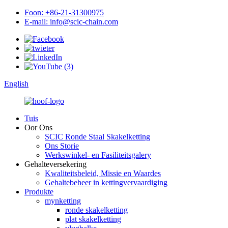
Foon: +86-21-31300975
E-mail: info@scic-chain.com
English
Tuis
Oor Ons
SCIC Ronde Staal Skakelketting
Ons Storie
Werkswinkel- en Fasiliteitsgalery
Gehalteversekering
Kwaliteitsbeleid, Missie en Waardes
Gehaltebeheer in kettingvervaardiging
Produkte
mynketting
ronde skakelketting
plat skakelketting