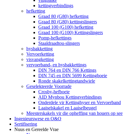
vlugbalke
kettingverbindings
hefketting
Graad 80 (G80) hefketting
Graad 80 (G80) kettingslingers
Graad 100 (G100) hefketting
Graad 100 (G100) Kettingslingers
Pomp-hefkettings
Staaldraadtou-slingers
hysbakketting
Vervoerketting
visvangketting
vervoerband- en hysbakkettings
DIN 764 en DIN 766 Kettings
DIN 745 en DIN 5699 Kettingboeie
Ronde skakelkettingtandwiele
Geselekteerde Voorrade
Crosby-hefboeie
AID Mynbou Kettingverbindings
Onderdele vir Kettinghyser en Vervoerband
Laaiselskakel en Laaiselbeugel
Meesterskakels vir die opheffing van houers op see
Ingenieurswese en O&O
Sertifisering
Nuus en Gereelde Vrae