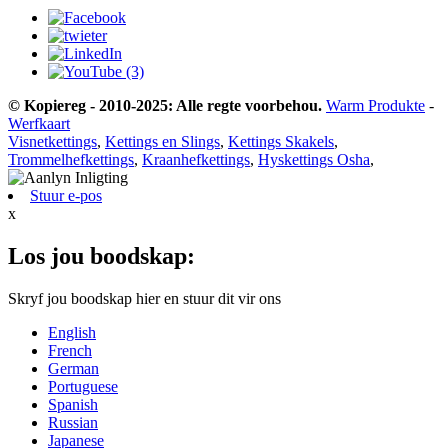
© Kopiereg - 2010-2025: Alle regte voorbehou.
Warm Produkte
-
Werfkaart
Visnetkettings
,
Kettings en Slings
,
Kettings Skakels
,
Trommelhefkettings
,
Kraanhefkettings
,
Hyskettings Osha
,
Stuur e-pos
x
Los jou boodskap:
Skryf jou boodskap hier en stuur dit vir ons
English
French
German
Portuguese
Spanish
Russian
Japanese