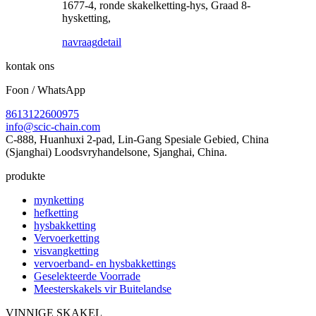
1677-4, ronde skakelketting-hys, Graad 8-
hysketting,
navraag
detail
kontak ons
Foon / WhatsApp
8613122600975
info@scic-chain.com
C-888, Huanhuxi 2-pad, Lin-Gang Spesiale Gebied, China
(Sjanghai) Loodsvryhandelsone, Sjanghai, China.
produkte
mynketting
hefketting
hysbakketting
Vervoerketting
visvangketting
vervoerband- en hysbakkettings
Geselekteerde Voorrade
Meesterskakels vir Buitelandse
VINNIGE SKAKEL