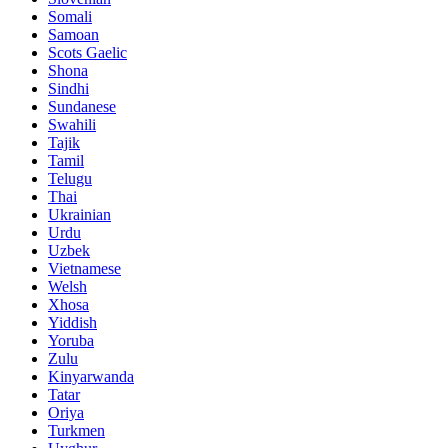
Somali
Samoan
Scots Gaelic
Shona
Sindhi
Sundanese
Swahili
Tajik
Tamil
Telugu
Thai
Ukrainian
Urdu
Uzbek
Vietnamese
Welsh
Xhosa
Yiddish
Yoruba
Zulu
Kinyarwanda
Tatar
Oriya
Turkmen