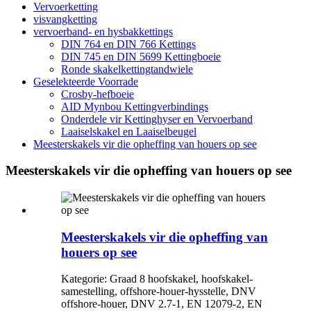
Vervoerketting
visvangketting
vervoerband- en hysbakkettings
DIN 764 en DIN 766 Kettings
DIN 745 en DIN 5699 Kettingboeie
Ronde skakelkettingtandwiele
Geselekteerde Voorrade
Crosby-hefboeie
AID Mynbou Kettingverbindings
Onderdele vir Kettinghyser en Vervoerband
Laaiselskakel en Laaiselbeugel
Meesterskakels vir die opheffing van houers op see
Meesterskakels vir die opheffing van houers op see
Meesterskakels vir die opheffing van
houers op see
Kategorie: Graad 8 hoofskakel, hoofskakel-
samestelling, offshore-houer-hysstelle, DNV
offshore-houer, DNV 2.7-1, EN 12079-2, EN