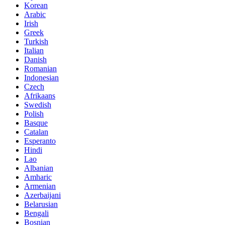
Korean
Arabic
Irish
Greek
Turkish
Italian
Danish
Romanian
Indonesian
Czech
Afrikaans
Swedish
Polish
Basque
Catalan
Esperanto
Hindi
Lao
Albanian
Amharic
Armenian
Azerbaijani
Belarusian
Bengali
Bosnian