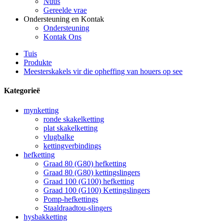
Nuus
Gereelde vrae
Ondersteuning en Kontak
Ondersteuning
Kontak Ons
Tuis
Produkte
Meesterskakels vir die opheffing van houers op see
Kategorieë
mynketting
ronde skakelketting
plat skakelketting
vlugbalke
kettingverbindings
hefketting
Graad 80 (G80) hefketting
Graad 80 (G80) kettingslingers
Graad 100 (G100) hefketting
Graad 100 (G100) Kettingslingers
Pomp-hefkettings
Staaldraadtou-slingers
hysbakketting